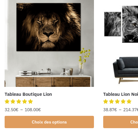
Tableau Boutique Lion
Tableau Lion Noi
32.50
€
–
108.00
€
38.87
€
–
214.37
Choix des options
Cho