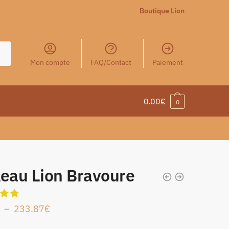
Boutique Lion
Mon compte
FAQ/Contact
Paiement
0.00
€
0
leau Lion Bravoure
–
233.87
€