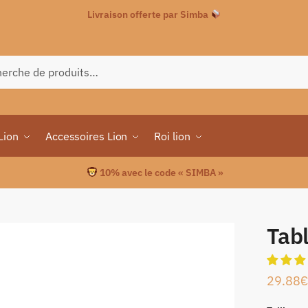
Livraison offerte par Simba
che
Lion
Accessoires Lion
Roi lion
10% avec le code « SIMBA »
Tab
29.88
€