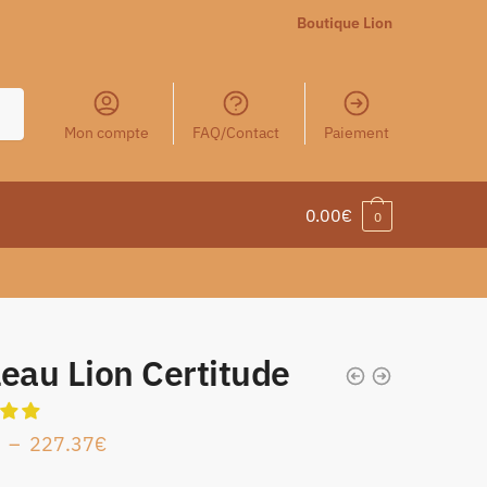
Boutique Lion
Mon compte
FAQ/Contact
Paiement
0.00
€
0
eau Lion Certitude
–
227.37
€