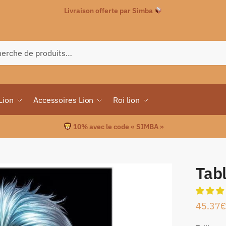
Livraison offerte par Simba
che
Lion
Accessoires Lion
Roi lion
10% avec le code « SIMBA »
Tabl
45.37
€