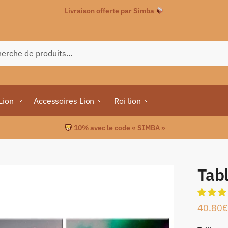
Livraison offerte par Simba
che
Lion
Accessoires Lion
Roi lion
10% avec le code « SIMBA »
Tabl
40.80
€