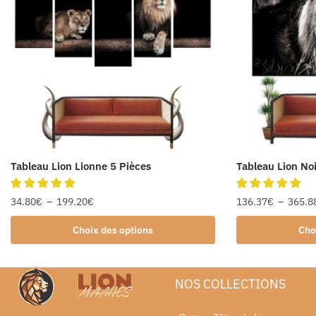
Tableau Lion Lionne 5 Pièces
Tableau Lion Noi
34.80
€
–
199.20
€
136.37
€
–
365.8
Choix des options
Cho
NOS COLLECTIONS