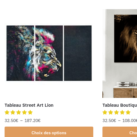
Tableau Street Art Lion
Tableau Boutiqu
32.50
€
–
187.20
€
32.50
€
–
108.00
Choix des options
Cho