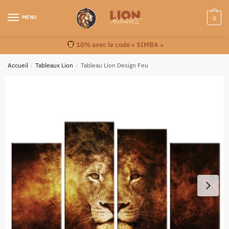
MENU
0
10% avec le code « SIMBA »
Accueil
/
Tableaux Lion
/
Tableau Lion Design Feu