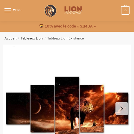
MENU
0
10% avec le code « SIMBA »
Accueil
/
Tableaux Lion
/
Tableau Lion Existance