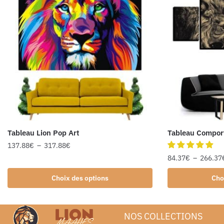
Tableau Lion Pop Art
Tableau Compor
137.88
€
–
317.88
€
84.37
€
–
266.37
Choix des options
Cho
NOS COLLECTIONS