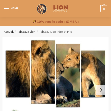
MENU
0
10% avec le code « SIMBA »
Accueil
/
Tableaux Lion
/
Tableau Lion Père et Fils