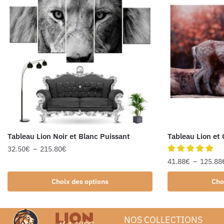
Tableau Lion Noir et Blanc Puissant
Tableau Lion et 
32.50
€
–
215.80
€
41.88
€
–
125.88
Choix des options
Cho
NOS COLLECTIONS