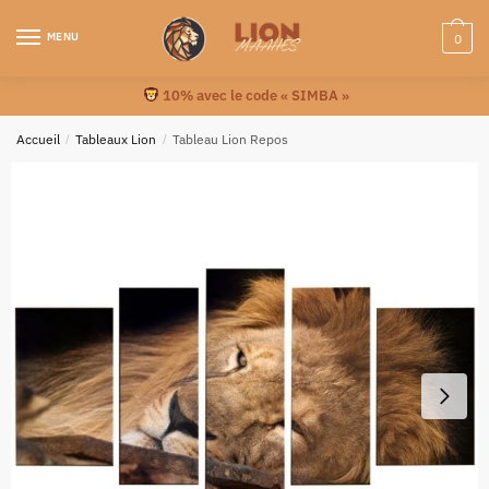
MENU
0
10% avec le code « SIMBA »
Accueil
/
Tableaux Lion
/
Tableau Lion Repos