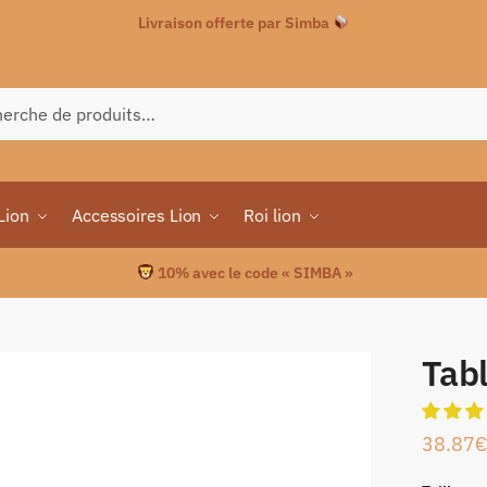
Livraison offerte par Simba
che
Lion
Accessoires Lion
Roi lion
10% avec le code « SIMBA »
Tab
38.87
€