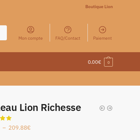
Boutique Lion
Mon compte
FAQ/Contact
Paiement
0.00
€
0
leau Lion Richesse
–
209.88
€