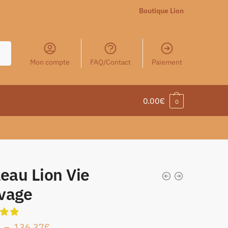
Boutique Lion
Mon compte
FAQ/Contact
Paiement
0.00
€
0
eau Lion Vie
vage
–
136.37
€