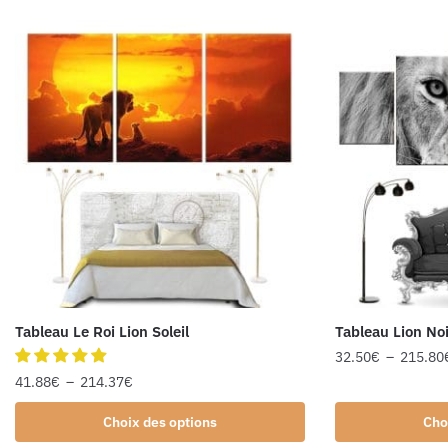
Tableau Le Roi Lion Soleil
Tableau Lion Noi
32.50
€
–
215.80
41.88
€
–
214.37
€
Choix des options
Cho