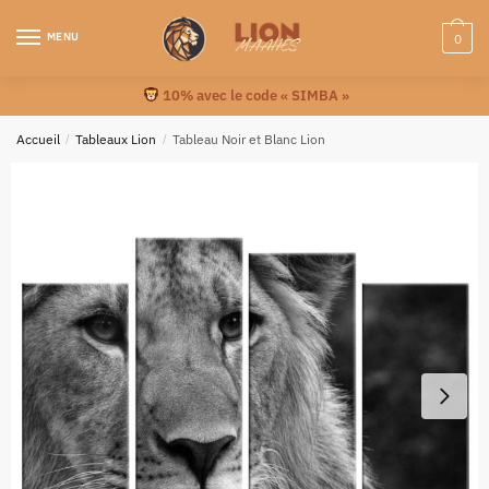
MENU
0
10% avec le code « SIMBA »
Accueil
/
Tableaux Lion
/
Tableau Noir et Blanc Lion