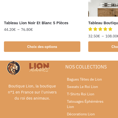
Tableau Lion Noir Et Blanc 5 Pièces
Tableau Boutiqu
44.20
€
–
76.80
€
32.50
€
–
108.00
Choix des options
Cho
NOS COLLECTIONS
Bagues Têtes de Lion
Boutique Lion, la boutique
Sweats Le Roi Lion
n°1 en France sur l'univers
T-Shirts Roi Lion
du roi des animaux.
Tatouages Éphémères
Lion
Décorations Lion