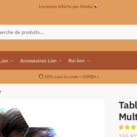
Livraison offerte par Simba
che
Lion
Accessoires Lion
Roi lion
10% avec le code « SIMBA »
r
Tabl
Mult
155.87