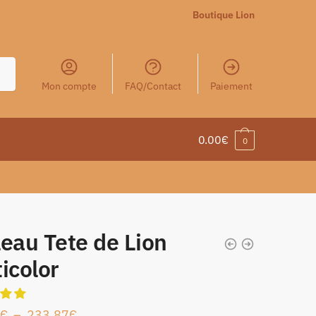
Boutique Lion
Mon compte
FAQ/Contact
Paiement
0.00
€
0
eau Tete de Lion
icolor
€
–
233.87
€