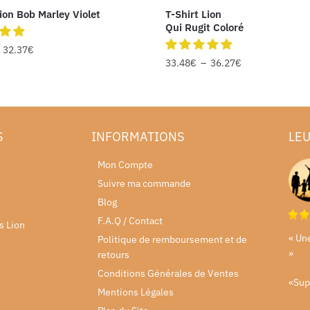
Lion Bob Marley Violet
T-Shirt Lion
Qui Rugit Coloré
–
32.37
€
33.48
€
–
36.27
€
S
INFORMATIONS
LEU
Mon Compte
Suivre ma commande
Blog
F.A.Q / Contact
s Lion
« Un
Politique de remboursement et de
»
retours
Conditions Générales de Ventes
«Sup
Mentions Légales