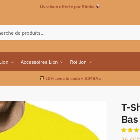
Livraison offerte par Simba
che
Lion
Accessoires Lion
Roi lion
10% avec le code « SIMBA »
T-Sh
Bas
26.40
€