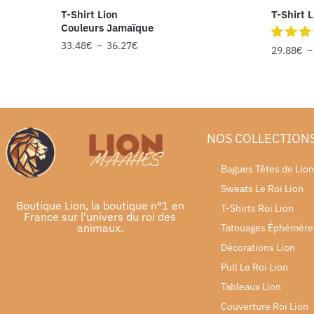
T-Shirt Lion
T-Shirt 
Couleurs Jamaïque
33.48
€
–
36.27
€
29.88
€
NOS COLLECTION
Bagues Têtes de Lion
Sweats Le Roi Lion
Boutique Lion, la boutique n°1 en
T-Shirts Roi Lion
France sur l'univers du roi des
animaux.
Tatouages Éphémère
Décorations Lion
Pull Le Roi Lion
Tableaux Lion
Couverture Roi Lion