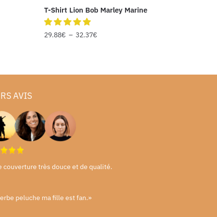
T-Shirt Lion Bob Marley Marine
29.88
€
–
32.37
€
RS AVIS
e couverture très douce et de qualité.
erbe peluche ma fille est fan.»