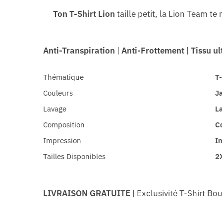
Ton T-Shirt Lion
taille petit,
la Lion Team te
Anti-Transpiration
|
Anti-Frottement
|
Tissu u
Thématique
T-
Couleurs
Ja
Lavage
L
Composition
C
Impression
I
Tailles Disponibles
2X
LIVRAISON GRATUITE
| Exclusivité T-Shirt Bo