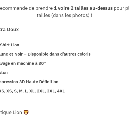
 recommande de prendre
1 voire 2 tailles au-dessus
pour pl
tailles (dans les photos) !
ltra Doux
Shirt Lion
une et Noir – Disponible dans d’autres coloris
avage en machine à 30
°
oton
mpression 3D Haute Définition
S, XS, S, M, L, XL, 2XL, 3XL, 4XL
utique Lion