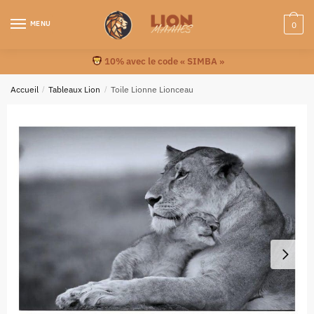
MENU
0
10% avec le code « SIMBA »
Accueil
/
Tableaux Lion
/
Toile Lionne Lionceau