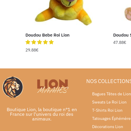
Doudou Bebe Roi Lion
Doudou S
47.88
€
29.88
€
NOS COLLECTION
Bagues Têtes de Lion
Sweats Le Roi Lion
Boutique Lion, la boutique n°1 en
T-Shirts Roi Lion
France sur l'univers du roi des
animaux.
Tatouages Éphémère
Décorations Lion