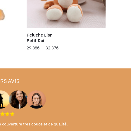
Peluche Lion
Petit Roi
29.88
€
–
32.37
€
RS AVIS
e couverture très douce et de qualité.