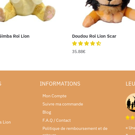
imba Roi Lion
Doudou Roi Lion Scar
35.88
€
S
INFORMATIONS
LEU
Mon Compte
Suivre ma commande
Blog
F.A.Q / Contact
s Lion
« Un
Politique de remboursement et de
»