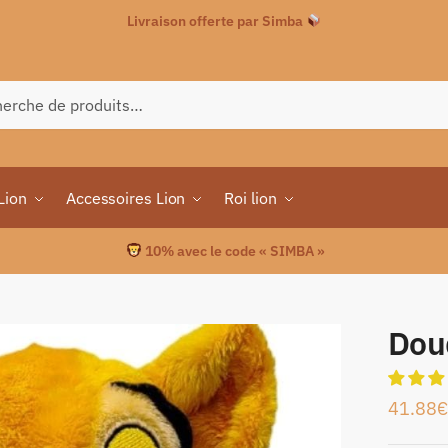
Livraison offerte par Simba
che
Lion
Accessoires Lion
Roi lion
10% avec le code « SIMBA »
Dou
41.88
€