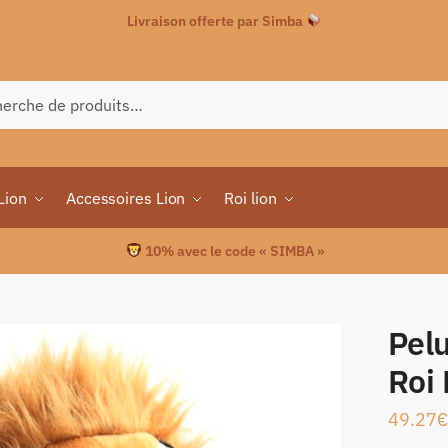
Livraison offerte par Simba
che
Lion
Accessoires Lion
Roi lion
10% avec le code « SIMBA »
Pel
Roi 
49.27
€