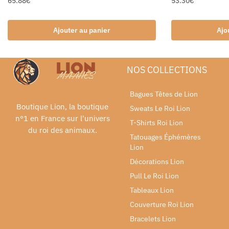
65.88
€
53.30
€
Ajouter au panier
Ajo
NOS COLLECTIONS
Bagues Têtes de Lion
Boutique Lion, la boutique
Sweats Le Roi Lion
n°1 en France sur l'univers
T-Shirts Roi Lion
du roi des animaux.
Tatouages Éphémères
Lion
Décorations Lion
Pull Le Roi Lion
Tableaux Lion
Couverture Roi Lion
Bracelets Lion