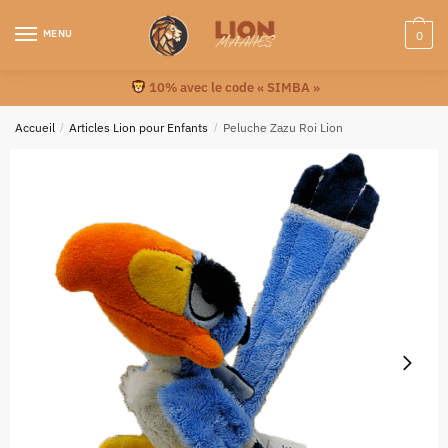
MENU
0
10% avec le code « SIMBA »
Accueil
/
Articles Lion pour Enfants
/
Peluche Zazu Roi Lion