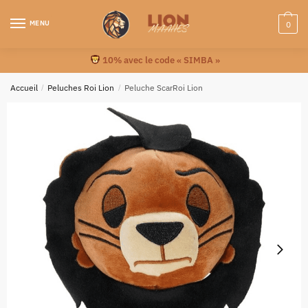
MENU
0
10% avec le code « SIMBA »
Accueil
/
Peluches Roi Lion
/
Peluche ScarRoi Lion