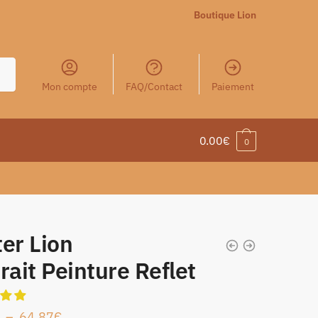
Boutique Lion
Mon compte
FAQ/Contact
Paiement
0.00
€
0
er Lion
rait Peinture Reflet
–
64.87
€