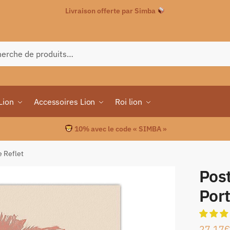
Livraison offerte par Simba
che
Lion
Accessoires Lion
Roi lion
10% avec le code « SIMBA »
e Reflet
Post
Port
27.17
€