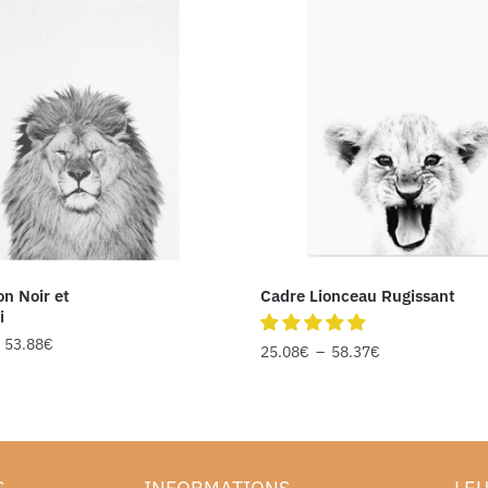
on Noir et
Cadre Lionceau Rugissant
i
–
53.88
€
25.08
€
–
58.37
€