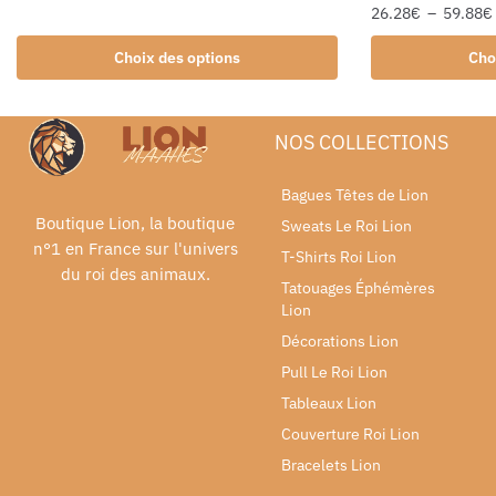
26.28
€
–
59.88
€
Choix des options
Cho
NOS COLLECTIONS
Bagues Têtes de Lion
Boutique Lion, la boutique
Sweats Le Roi Lion
n°1 en France sur l'univers
T-Shirts Roi Lion
du roi des animaux.
Tatouages Éphémères
Lion
Décorations Lion
Pull Le Roi Lion
Tableaux Lion
Couverture Roi Lion
Bracelets Lion