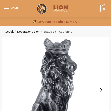
MENU
0
10% avec le code « SIMBA »
Accueil
/
Décorations Lion
/
Statue Lion Couronne