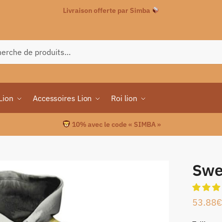
Livraison offerte par Simba
che
Lion
Accessoires Lion
Roi lion
10% avec le code « SIMBA »
Swea
53.88
€