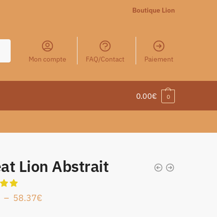
Boutique Lion
Mon compte
FAQ/Contact
Paiement
0.00
€
0
t Lion Abstrait
–
58.37
€