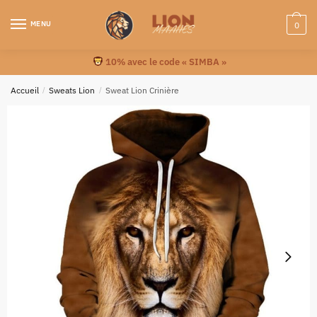
MENU
0
10% avec le code « SIMBA »
Accueil
/
Sweats Lion
/
Sweat Lion Crinière