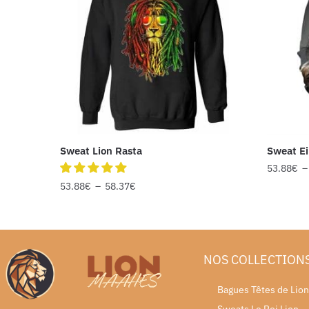
Sweat Lion Rasta
Sweat Ei
53.88
€
53.88
€
–
58.37
€
NOS COLLECTION
Bagues Têtes de Lion