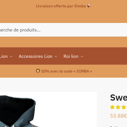
Livraison offerte par Simba
che
Lion
Accessoires Lion
Roi lion
10% avec le code « SIMBA »
Swe
53.88
€