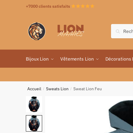
+7000 clients satisfaits
Recher
Bijoux Lion
Vêtements Lion
Décorations 
Accueil
Sweats Lion
Sweat Lion Feu
/
/