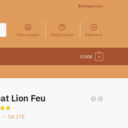
Boutique Lion
Mon compte
FAQ/Contact
Paiement
0.00
€
0
at Lion Feu
–
58.37
€