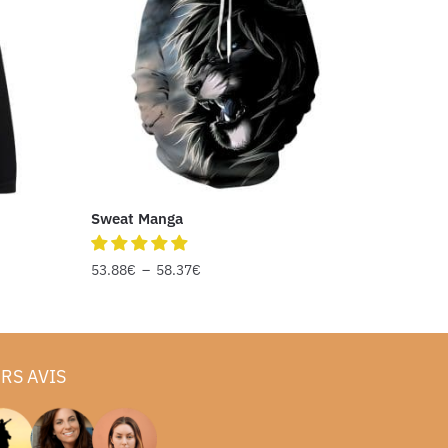
Sweat Manga
53.88
€
–
58.37
€
RS AVIS