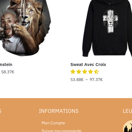
nstein
Sweat Avec Croix
–
58.37
€
53.88
€
–
97.37
€
S
INFORMATIONS
LEU
Mon Compte
Suivre ma commande