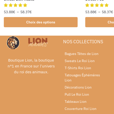
53.88
€
–
58.37
€
53.88
€
–
58.37
€
Choix des options
Cho
NOS COLLECTIONS
Bagues Têtes de Lion
Boutique Lion, la boutique
Sweats Le Roi Lion
n°1 en France sur l'univers
T-Shirts Roi Lion
du roi des animaux.
Tatouages Éphémères
Lion
Décorations Lion
Pull Le Roi Lion
Tableaux Lion
Couverture Roi Lion