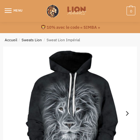
MENU
0
10% avec le code « SIMBA »
Accueil
/
Sweats Lion
/
Sweat Lion Impérial