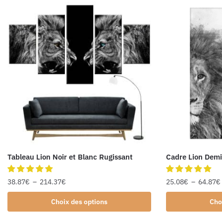
Tableau Lion Noir et Blanc Rugissant
Cadre Lion Demi 
38.87
€
–
214.37
€
25.08
€
–
64.87
€
Choix des options
Cho