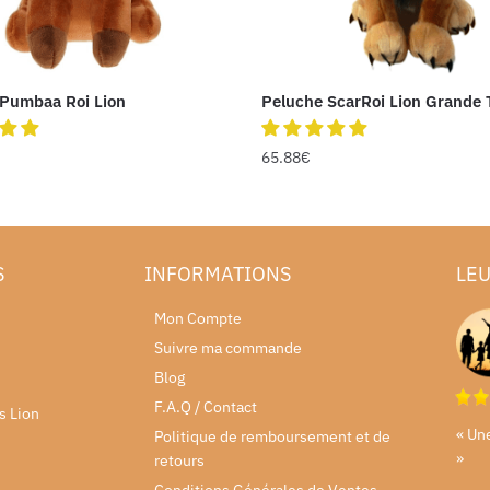
 Pumbaa Roi Lion
Peluche ScarRoi Lion Grande T
65.88
€
S
INFORMATIONS
LEU
Mon Compte
Suivre ma commande
Blog
F.A.Q / Contact
s Lion
« Un
Politique de remboursement et de
»
retours