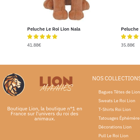
Peluche Le Roi Lion Nala
Peluche
41.88
€
35.88
€
NOS COLLECTION
Bagues Têtes de Lion
Sweats Le Roi Lion
Boutique Lion, la boutique n°1 en
T-Shirts Roi Lion
France sur l'univers du roi des
animaux.
Tatouages Éphémère
Décorations Lion
Pull Le Roi Lion