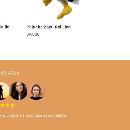
aille
Peluche Zazu Roi Lion
89.88
€
RS AVIS
e couverture très douce et de qualité.