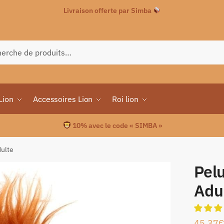
Livraison offerte par Simba
che
Lion
Accessoires Lion
Roi lion
10% avec le code « SIMBA »
dulte
Pel
Adu
45.37
€