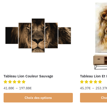
Tableau Lion Couleur Sauvage
Tableau Lion Et
41.88
€
–
197.88
€
45.37
€
–
253.37
Choix des options
Cho